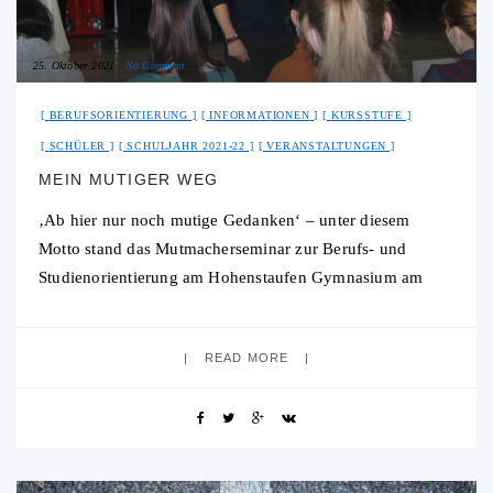
25. Oktober 2021
No Comment
BERUFSORIENTIERUNG
INFORMATIONEN
KURSSTUFE
SCHÜLER
SCHULJAHR 2021-22
VERANSTALTUNGEN
MEIN MUTIGER WEG
‚Ab hier nur noch mutige Gedanken‘ – unter diesem
Motto stand das Mutmacherseminar zur Berufs- und
Studienorientierung am Hohenstaufen Gymnasium am
Mittwoch, den 20.10.2021. Die Berufs- und
Studienberatung für die
READ MORE