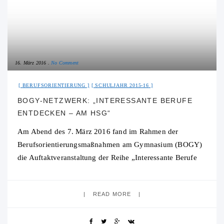
16. März 2016
No Comment
BERUFSORIENTIERUNG
SCHULJAHR 2015-16
BOGY-NETZWERK: „INTERESSANTE BERUFE
ENTDECKEN – AM HSG“
Am Abend des 7. März 2016 fand im Rahmen der
Berufsorientierungsmaßnahmen am Gymnasium (BOGY)
die Auftaktveranstaltung der Reihe „Interessante Berufe
entdecken – am HSG“ in der Aula des Hohenstaufen-
Gymnasiums statt.
READ MORE