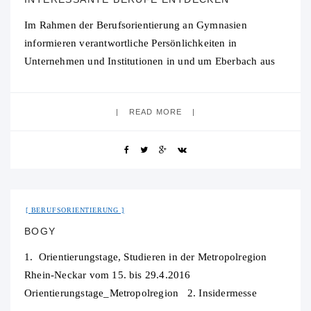
Im Rahmen der Berufsorientierung an Gymnasien
informieren verantwortliche Persönlichkeiten in
Unternehmen und Institutionen in und um Eberbach aus
ihrer Sicht über Möglichkeiten der Berufsfindung in ihrem
Bereich. Dabei werden sie
READ MORE
23. Juli 2015
No Comment
BERUFSORIENTIERUNG
BOGY
1. Orientierungstage, Studieren in der Metropolregion
Rhein-Neckar vom 15. bis 29.4.2016
Orientierungstage_Metropolregion 2. Insidermesse
Mannheim für Auslandsaufenthalte am 17.4. von 11.00