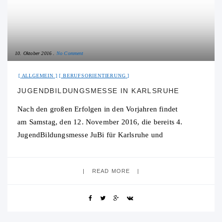
10. Oktober 2016
No Comment
ALLGEMEIN
BERUFSORIENTIERUNG
JUGENDBILDUNGSMESSE IN KARLSRUHE
Nach den großen Erfolgen in den Vorjahren findet
am Samstag, den 12. November 2016, die bereits 4.
JugendBildungsmesse JuBi für Karlsruhe und
Umgebung statt. Veranstaltungsort ist die Europäische
Schule Karlsruhe. Von 10 bis 16 Uhr
READ MORE