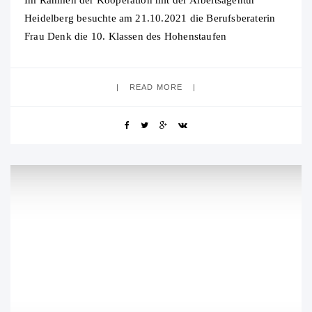
Im Rahmen der Kooperation mit der Arbeitsagentur
Heidelberg besuchte am 21.10.2021 die Berufsberaterin
Frau Denk die 10. Klassen des Hohenstaufen
Gymnasiums, um sie jeweils innerhalb einer Doppelstunde
WBS bei ihrem
READ MORE