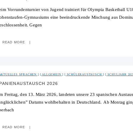
eim Vorrundenturnier von Jugend trainiert für Olympia Basketball U1
ohenstaufen-Gymnasiums eine beeindruckende Mischung aus Dominan
eschlossenheit. Gegen
READ MORE
AKTUELLES SPRACHEN
ALLGEMEIN
SCHÜLERAUSTAUSCH
SCHULJAHR 202
PANIENAUSTAUSCH 2026
m Freitag, den 13. März 2026, landeten unsere 23 spanischen Austaus
unglücklichen” Datums wohlbehalten in Deutschland. Ab Montag ging
berbach
READ MORE