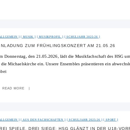
ALLGEMEIN
MUSIK
MUSIKPROFIL
SCHULJAHR 2025-26
INLADUNG ZUM FRÜHLINGSKONZERT AM 21.05.26
m Donnerstag, den 21.05.2026, lädt die Musikfachschaft des HSG um
n die Michaelskirche ein. Unsere Ensembles präsentieren ein abwech
abei
READ MORE
ALLGEMEIN
AUS DEN FACHSCHAFTEN
SCHULJAHR 2025-26
SPORT
REI SPIELE, DREI SIEGE: HSG GLÄNZT IN DER U18-VO