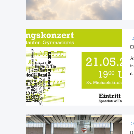
E
A
i
d
D