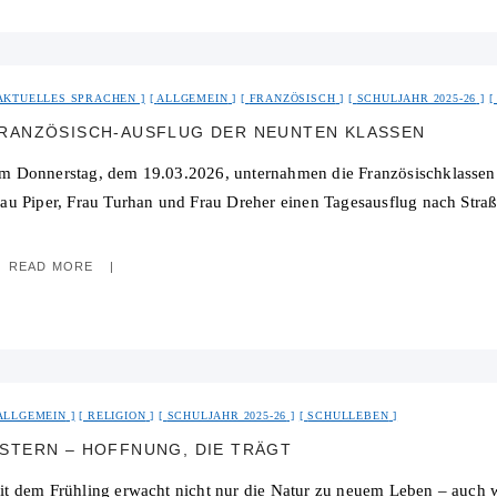
AKTUELLES SPRACHEN
ALLGEMEIN
FRANZÖSISCH
SCHULJAHR 2025-26
RANZÖSISCH-AUSFLUG DER NEUNTEN KLASSEN
m Donnerstag, dem 19.03.2026, unternahmen die Französischklassen 
rau Piper, Frau Turhan und Frau Dreher einen Tagesausflug nach Straß
READ MORE
ALLGEMEIN
RELIGION
SCHULJAHR 2025-26
SCHULLEBEN
STERN – HOFFNUNG, DIE TRÄGT
it dem Frühling erwacht nicht nur die Natur zu neuem Leben – auch w