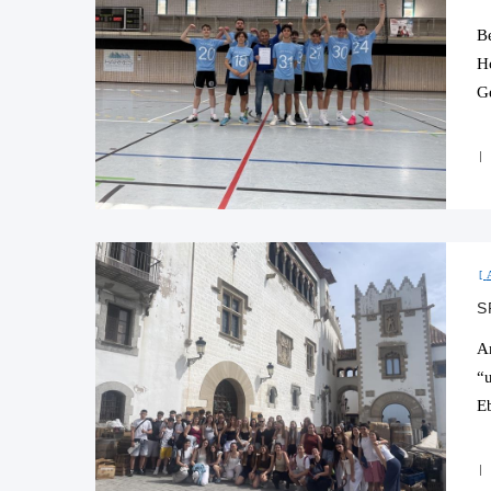
B
H
G
S
A
“
E