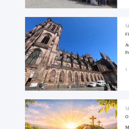
F
A
F
O
M