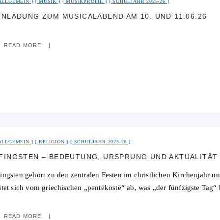
ALLGEMEIN
MUSIK
MUSIKPROFIL
SCHULJAHR 2025-26
INLADUNG ZUM MUSICALABEND AM 10. UND 11.06.26
READ MORE
ALLGEMEIN
RELIGION
SCHULJAHR 2025-26
FINGSTEN – BEDEUTUNG, URSPRUNG UND AKTUALITÄT
fingsten gehört zu den zentralen Festen im christlichen Kirchenjahr 
eitet sich vom griechischen „pentēkostē“ ab, was „der fünfzigste Tag“
READ MORE