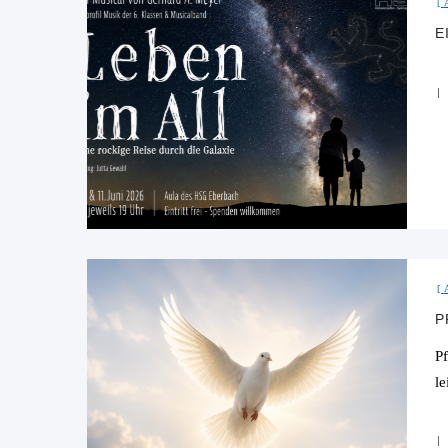
E
P
P
l