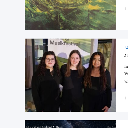
J
I
V
w