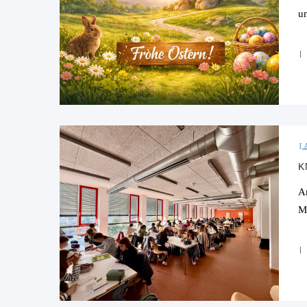
u
K
A
M