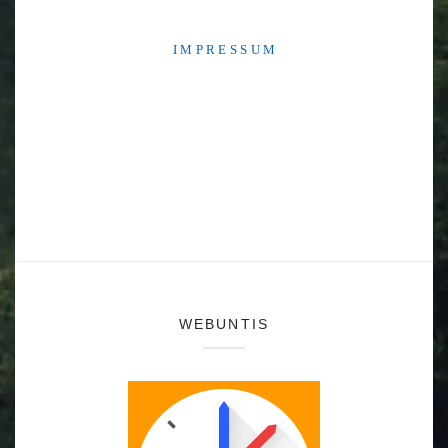
I M P R E S S U M
WEBUNTIS