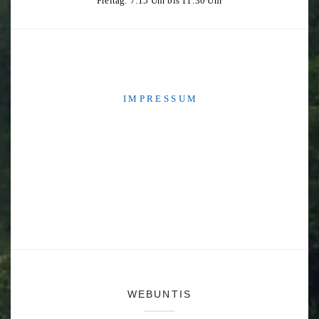
Freitag: 7:15 Uhr bis 11:30 Uhr
I M P R E S S U M
WEBUNTIS