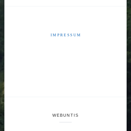
I M P R E S S U M
WEBUNTIS