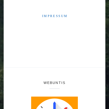
I M P R E S S U M
WEBUNTIS