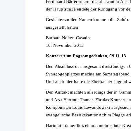
Ferdinand Bär erinnern, die allesamt in Ausc
der Hauptstraße endete der Rundgang vor de
Gesichter zu den Namen konnten die Zuhörer
ausgestellt hatten.
Barbara Nolten-Casado
10. November 2013
Konzert zum Pogromgedenken, 09.11.13
Den Abschluss der insgesamt dreistündigen 
Synagogenplatzes machte am Samstagabend e
Und auch hier hatte die Eberbacher Jugend wi
Den Auftakt machten allerdings der in Gamm
und Arzt Hartmut Tramer. Für das Konzert am 
Komponisten Louis Lewandowski ausgesucht. 
evangelische Bezirkskantor Achim Plagge erl
Hartmut Tramer ließ einmal mehr seiner Krea