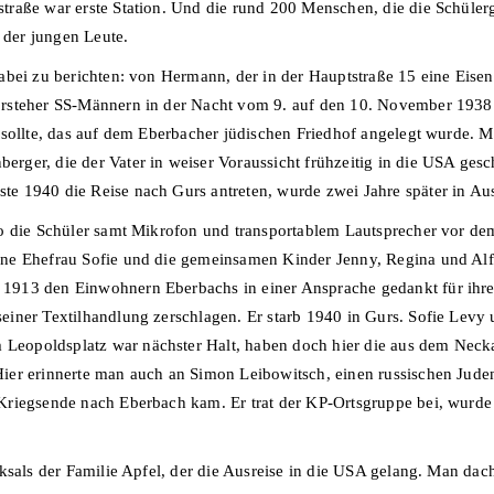
raße war erste Station. Und die rund 200 Menschen, die die Schüler
 der jungen Leute.
abei zu berichten: von Hermann, der in der Hauptstraße 15 eine Eis
rsteher SS-Männern in der Nacht vom 9. auf den 10. November 1938
 sollte, das auf dem Eberbacher jüdischen Friedhof angelegt wurde. 
ger, die der Vater in weiser Voraussicht frühzeitig in die USA gesch
e 1940 die Reise nach Gurs antreten, wurde zwei Jahre später in Au
wo die Schüler samt Mikrofon und transportablem Lautsprecher vor 
ne Ehefrau Sofie und die gemeinsamen Kinder Jenny, Regina und Alfr
13 den Einwohnern Eberbachs in einer Ansprache gedankt für ihre Un
ner Textilhandlung zerschlagen. Er starb 1940 in Gurs. Sofie Levy un
opoldsplatz war nächster Halt, haben doch hier die aus dem Neckar
er erinnerte man auch an Simon Leibowitsch, einen russischen Juden,
riegsende nach Eberbach kam. Er trat der KP-Ortsgruppe bei, wurde 
cksals der Familie Apfel, der die Ausreise in die USA gelang. Man d