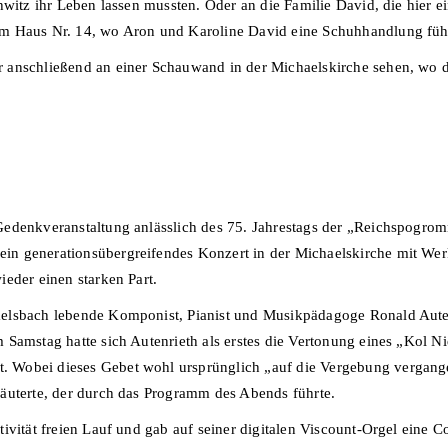
hwitz ihr Leben lassen mussten. Oder an die Familie David, die hier
m Haus Nr. 14, wo Aron und Karoline David eine Schuhhandlung führ
 anschließend an einer Schauwand in der Michaelskirche sehen, wo d
Gedenkveranstaltung anlässlich des 75. Jahrestags der „Reichspogr
in generationsübergreifendes Konzert in der Michaelskirche mit We
eder einen starken Part.
elsbach lebende Komponist, Pianist und Musikpädagoge Ronald Aute
Samstag hatte sich Autenrieth als erstes die Vertonung eines „Kol Ni
Wobei dieses Gebet wohl ursprünglich „auf die Vergebung vergange
äuterte, der durch das Programm des Abends führte.
tivität freien Lauf und gab auf seiner digitalen Viscount-Orgel eine