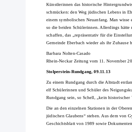
Künstlerinnen das historische Hintergrundwi
schmücken: den Weg jüdischen Lebens in Ebe
einem symbolischen Neuanfang. Man wisse es 
so die beiden Schülerinnen. Allerdings hät
schaffen, das „repräsentativ für die Einstell
Gemeinde Eberbach wieder als ihr Zuhause be
Barbara Nolten-Casado
Rhein-Neckar Zeitung vom 11. November 2
Stolperstein-Rundgang, 09.11.13
Zu einem Rundgang durch die Altstadt entlan
elf Schülerinnen und Schüler des Neigungsk
Rundgang sein, so Schell, „kein historischer V
Die an den einzelnen Stationen in der Oberen
jüdischen Glaubens“ stehen. Aus dem von Gy
Geschichtsblatt von 1989 sowie Dokumenten 