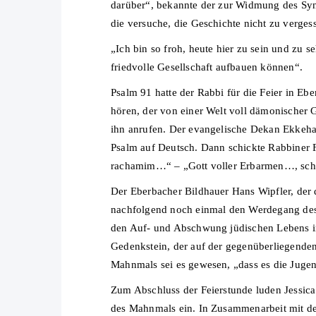
darüber“, bekannte der zur Widmung des Syn
die versuche, die Geschichte nicht zu verges
„Ich bin so froh, heute hier zu sein und zu
friedvolle Gesellschaft aufbauen können“.
Psalm 91 hatte der Rabbi für die Feier in Eb
hören, der von einer Welt voll dämonischer 
ihn anrufen. Der evangelische Dekan Ekkeha
Psalm auf Deutsch. Dann schickte Rabbiner F
rachamim…“ – „Gott voller Erbarmen…, schl
Der Eberbacher Bildhauer Hans Wipfler, der di
nachfolgend noch einmal den Werdegang des
den Auf- und Abschwung jüdischen Lebens in
Gedenkstein, der auf der gegenüberliegenden
Mahnmals sei es gewesen, „dass es die Jugend
Zum Abschluss der Feierstunde luden Jessi
des Mahnmals ein. In Zusammenarbeit mit dem