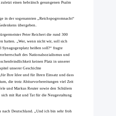
r zuletzt einen hebräisch gesungenen Psalm
oge in der sogenannten „Reichspogromnacht“
 Gedenkens übergeben.
ürgermeister Peter Reichert die rund 300
 hatten. „Wer, wenn nicht wir, soll sich
l Synagogenplatz heißen soll?“ fragte
rrorherrschaft des Nationalsozialismus und
chenfeindlichkeit keinen Platz in unserer
pitel unserer Geschichte
ür Ihre Idee und für Ihren Einsatz und dass
m, die trotz Abiturvorbereitungen viel Zeit
ffele und Markus Reuter sowie den Schülern
sich mit Rat und Tat für die Neugestaltung
h nach Deutschland. „Und ich bin sehr froh