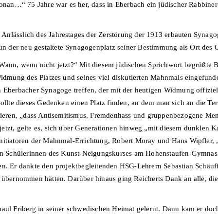
hlonan…“ 75 Jahre war es her, dass in Eberbach ein jüdischer Rabbine
Anlässlich des Jahrestages der Zerstörung der 1913 erbauten Synag
 der neu gestaltete Synagogenplatz seiner Bestimmung als Ort des
Wann, wenn nicht jetzt?“ Mit diesem jüdischen Sprichwort begrüßte B
Widmung des Platzes und seines viel diskutierten Mahnmals eingefunden
n Eberbacher Synagoge treffen, der mit der heutigen Widmung offiziel
sollte dieses Gedenken einen Platz finden, an dem man sich an die Te
llieren, „dass Antisemitismus, Fremdenhass und gruppenbezogene Mens
etzt, gelte es, sich über Generationen hinweg „mit diesem dunklen Ka
nitiatoren der Mahnmal-Errichtung, Robert Moray und Hans Wipfler, „f
den Schülerinnen des Kunst-Neigungskurses am Hohenstaufen-Gymnasiu
ten. Er dankte den projektbegleitenden HSG-Lehrern Sebastian Schäu
 übernommen hätten. Darüber hinaus ging Reicherts Dank an alle, die 
haul Friberg in seiner schwedischen Heimat gelernt. Dann kam er doc