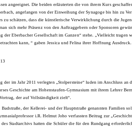
ssen angeeignet. Die beiden erläuterten die von ihrem Kurs geschaff
rbach, angefangen von der Einweihung der Synagoge bis hin zu Vert
zu schätzen, dass die künstlerische Verwirklichung durch die Jugend
te man sich mehr Präsenz von den Auftraggebern oder Sponsoren gew
ung der Eberbacher Gesellschaft im Ganzen“ stehe. „Vielleicht tragen w
trachten kann, “ gaben Jessica und Felina ihrer Hoffnung Ausdruck.
013
g der im Jahr 2011 verlegten „Stolpersteine“ luden im Anschluss an
urses Geschichte am Hohenstaufen-Gymnasium mit ihrem Lehrer Bernh
ortrag, der auf Vollständigkeit zielt“.
 Badstraße, der Kellerei- und der Hauptstraße genannten Familien sol
mnasialprofessor i.R. Helmut Joho verfassten Beitrag zur „Geschich
des Stadtarchivs hatten die Schüler die für den Rundgang erforderl