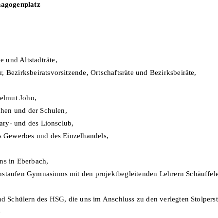
nagogenplatz
 und Altstadträte,
 Bezirksbeiratsvorsitzende, Ortschaftsräte und Bezirksbeiräte,
Helmut Joho,
rchen und der Schulen,
tary- und des Lionsclub,
es Gewerbes und des Einzelhandels,
ns in Eberbach,
nstaufen Gymnasiums mit den projektbegleitenden Lehrern Schäuffele
nd Schülern des HSG, die uns im Anschluss zu den verlegten Stolperst
e