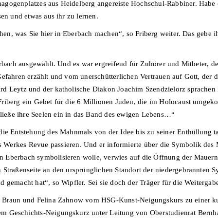
agogenplatzes aus Heidelberg angereiste Hochschul-Rabbiner. Habe e
sen und etwas aus ihr zu lernen.
 sehen, was Sie hier in Eberbach machen“, so Friberg weiter. Das geb
erbach ausgewählt. Und es war ergreifend für Zuhörer und Mitbeter, d
Gefahren erzählt und vom unerschütterlichen Vertrauen auf Gott, der 
rd Leytz und der katholische Diakon Joachim Szendzielorz sprachen
riberg ein Gebet für die 6 Millionen Juden, die im Holocaust umgek
ieße ihre Seelen ein in das Band des ewigen Lebens…“
e Entstehung des Mahnmals von der Idee bis zu seiner Enthüllung tatkr
 Werkes Revue passieren. Und er informierte über die Symbolik des
 Eberbach symbolisieren wolle, verwies auf die Öffnung der Mauern, 
 Straßenseite an den ursprünglichen Standort der niedergebrannten S
 gemacht hat“, so Wipfler. Sei sie doch der Träger für die Weitergab
ca Braun und Felina Zahnow vom HSG-Kunst-Neigungskurs zu einer ku
 Geschichts-Neigungskurz unter Leitung von Oberstudienrat Bernhard