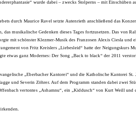
ndererphantasie“ wurde dabei – zwecks Stolperns – mit Einschüben au
bets durch Maurice Ravel setzte Autenrieth anschließend das Konzert
, das musikalische Gedenken dieses Tages fortzusetzen. Das von Ral
orgte mit schönster Klezmer-Musik des Franzosen Alexis Ciesla und 
angement von Fritz Kreislers „Liebesleid“ hatte der Neigungskurs Mu
gte etwas ganz Modernes: Der Song „Back to black“ der 2011 verstor
 evangelische „Eberbacher Kantorei“ und die Katholische Kantorei S
lagge und Severin Zöhrer. Auf dem Programm standen dabei zwei Stü
Offenbach vertontes „Ashamnu“, ein „Kiddusch“ von Kurt Weill und 
wirkenden.