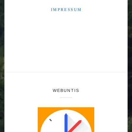
I M P R E S S U M
WEBUNTIS