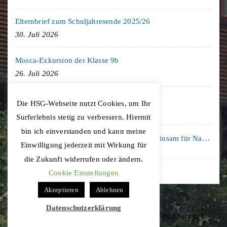
Elternbrief zum Schuljahresende 2025/26
30. Juli 2026
Mosca-Exkursion der Klasse 9b
26. Juli 2026
Freiburg-Exkursion des Geschichte LK
Die HSG-Webseite nutzt Cookies, um Ihr
20. Juli 2026
Surferlebnis stetig zu verbessern. Hiermit
bin ich einverstanden und kann meine
Kooperation mit der KLIMA ARENA: Gemeinsam für Nachhaltigkeit und Klimaschutz
Einwilligung jederzeit mit Wirkung für
16. Juli 2026
die Zukunft widerrufen oder ändern.
Cookie Einstellungen
Akzeptieren
Ablehnen
Datenschutzerklärung
Copyright © 2020 Hohenstaufen-Gymnasium Eberbach