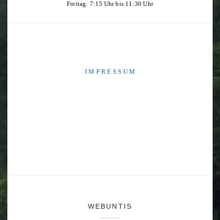
Freitag: 7:15 Uhr bis 11:30 Uhr
I M P R E S S U M
WEBUNTIS