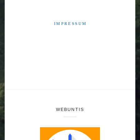
I M P R E S S U M
WEBUNTIS