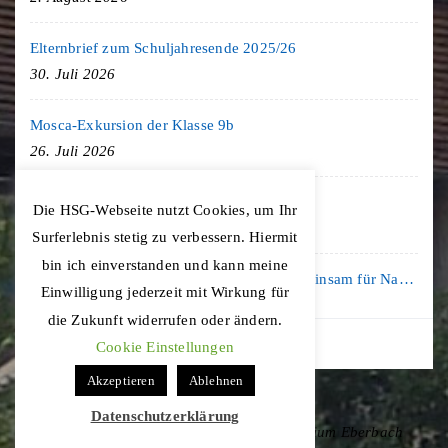
Elternbrief zum Schuljahresende 2025/26
30. Juli 2026
Mosca-Exkursion der Klasse 9b
26. Juli 2026
Freiburg-Exkursion des Geschichte LK
Die HSG-Webseite nutzt Cookies, um Ihr
20. Juli 2026
Surferlebnis stetig zu verbessern. Hiermit
bin ich einverstanden und kann meine
Kooperation mit der KLIMA ARENA: Gemeinsam für Nachhaltigkeit und Klimaschutz
Einwilligung jederzeit mit Wirkung für
16. Juli 2026
die Zukunft widerrufen oder ändern.
Cookie Einstellungen
Akzeptieren
Ablehnen
Datenschutzerklärung
Copyright © 2020 Hohenstaufen-Gymnasium Eberbach