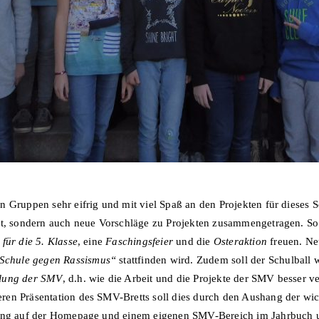
 Gruppen sehr eifrig und mit viel Spaß an den Projekten für dieses Sc
t, sondern auch neue Vorschläge zu Projekten zusammengetragen. So
für die 5. Klasse
, eine
Faschingsfeier
und die
Osteraktion
freuen. Ne
Schule gegen Rassismus“
stattfinden wird. Zudem soll der Schulball 
llung der SMV
, d.h. wie die Arbeit und die Projekte der SMV besser ve
ren Präsentation des SMV-Bretts soll dies durch den Aushang der wi
ttung auf der Homepage und einem eigenen SMV-Bereich im Jahrbuch