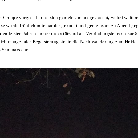
n Gruppe vorgestellt und sich gemeinsam ausgetauscht, wobei weiter
hase wurde fröhlich miteinander gekocht und gemeinsam zu Abend ge
den letzten Jahren immer unterstützend als Verbindungslehrerin zur S
glich mangelnder Begeisterung stellte die Nachtwanderung zum Heidel
 Seminars dar.