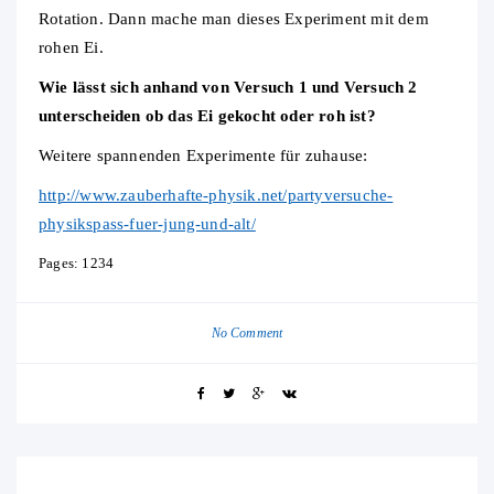
Rotation. Dann mache man dieses Experiment mit dem
rohen Ei.
Wie lässt sich anhand von Versuch 1 und Versuch 2
unterscheiden ob das Ei gekocht oder roh ist?
Weitere spannenden Experimente für zuhause:
http://www.zauberhafte-physik.net/partyversuche-
physikspass-fuer-jung-und-alt/
Page
,
Page
,
Page
,
Page
Pages:
1
2
3
4
No Comment