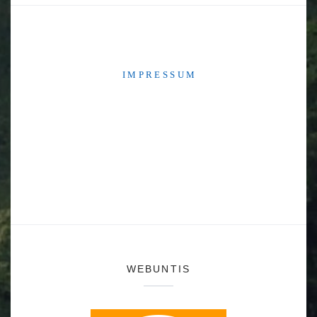
I M P R E S S U M
WEBUNTIS