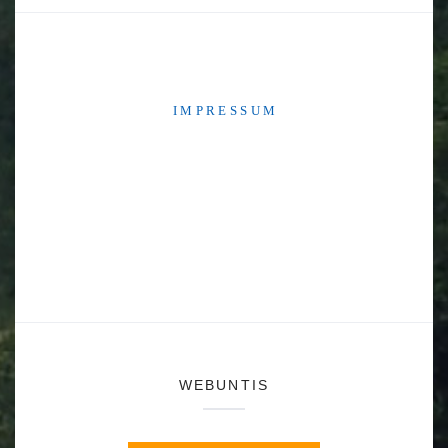
I M P R E S S U M
WEBUNTIS