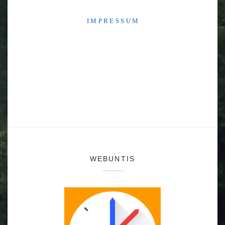
I M P R E S S U M
WEBUNTIS